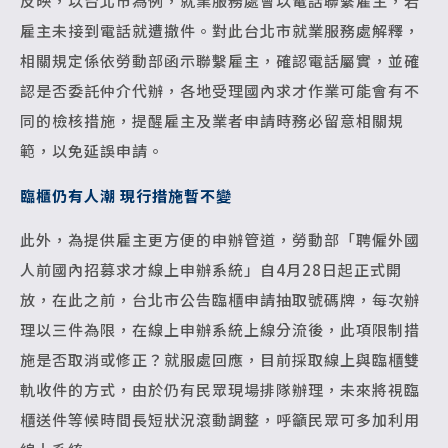
反映，以台北市為例，就業服務處會以電話聯繫雇主，若
雇主未接到電話就遭撤件。對此台北市就業服務處解釋，
相關規定係依勞動部函示聯繫雇主，確認電話屬實，並確
認是否委託仲介代辦，各地受理國內求才作業可能會有不
同的檢核措施，提醒雇主及業者申請時務必留意相關規
範，以免延誤申請。
臨櫃仍有人潮 現行措施暫不變
此外，為提供雇主更方便的申辦管道，勞動部「聘僱外國
人前國內招募求才線上申辦系統」自4月28日起正式開
放，在此之前，台北市公告臨櫃申請抽取號碼牌，每次辦
理以三件為限，在線上申辦系統上線分流後，此項限制措
施是否取消或修正？就服處回應，目前採取線上與臨櫃雙
軌收件的方式，由於仍有民眾現場排隊辦理，未來將視臨
櫃送件等候時間長短狀況滾動調整，呼籲民眾可多加利用