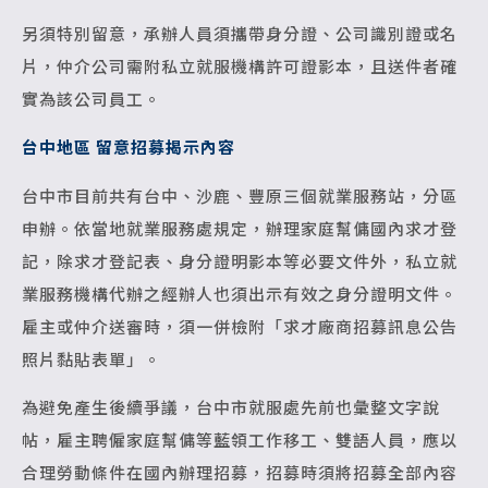
另須特別留意，承辦人員須攜帶身分證、公司識別證或名
片，仲介公司需附私立就服機構許可證影本，且送件者確
實為該公司員工。
台中地區 留意招募揭示內容
台中市目前共有台中、沙鹿、豐原三個就業服務站，分區
申辦。依當地就業服務處規定，辦理家庭幫傭國內求才登
記，除求才登記表、身分證明影本等必要文件外，私立就
業服務機構代辦之經辦人也須出示有效之身分證明文件。
雇主或仲介送審時，須一併檢附「求才廠商招募訊息公告
照片黏貼表單」。
為避免產生後續爭議，台中市就服處先前也彙整文字說
帖，雇主聘僱家庭幫傭等藍領工作移工、雙語人員，應以
合理勞動條件在國內辦理招募，招募時須將招募全部內容