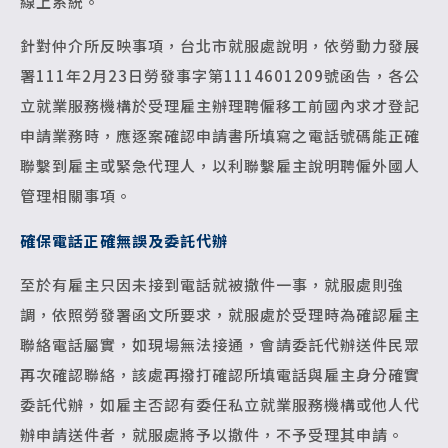
線上系統。
針對仲介所反映事項，台北市就服處說明，依勞動力發展
署111年2月23日勞發事字第1114601209號函告，各公
立就業服務機構於受理雇主辦理聘僱移工前國內求才登記
申請業務時，應逐案確認申請書所填寫之電話號碼能正確
聯繫到雇主或緊急代理人，以利聯繫雇主說明聘僱外國人
管理相關事項。
確保電話正確無誤及委託代辦
至於有雇主只因未接到電話就被撤件一事，就服處則強
調，依照勞發署函文所要求，就服處於受理時為確認雇主
聯絡電話屬實，如現場無法接通，會請委託代辦送件民眾
再次確認聯絡，該處再撥打確認所填電話與雇主身分確實
委託代辦，如雇主否認有委任私立就業服務機構或他人代
辦申請送件者，就服處將予以撤件，不予受理其申請。