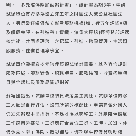
明，「多元陪伴照顧試辦計畫」，該計畫為期3年，申請
試辦單位其資格為設立滿五年之財團法人或公益社團法
人，另得委任績優私立就業服務機構(如：近五年評鑑A級
及績優免評、有引進移工實績、無重大違規)經勞動部評選
核定後，共同處理移工之招募、引進、聘僱管理、生活照
顧服務、住宿管理等事宜。
試辦單位需撰寫多元陪伴照顧試辦計畫書，其內容含規劃
服務區域、服務對象、服務項目、服務時間、收費標準項
目與金額以及服務品質規劃等。
蘇裕國指出，試辦單位須負法定雇主責任，試辦單位的移
工人數是自行評估，沒有所謂的核配比，申請聘僱外國人
仍須先辦理本國招募，不足才得以聘移工；外籍陪伴照顧
工作適用勞基法，工資應符合最低工資、工時、加班、休
假休息、勞工保險、職災保險、懷孕與生理假等勞動權