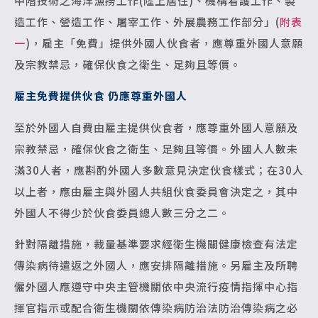
中階技術之海洋漁撈工作(陸上居住)、機構看護工作、製
造工作、營造工作、屠宰工作、外展農務工作部分」(
附表
一
)，雇主「免費」提供外國人伙食者，應尊重外國人意願
及宗教禁忌，確保伙食之衛生、足夠且等價。
雇主免費提供伙食 仍應尊重外國人
至於外國人自費由雇主提供伙食者，應尊重外國人意願及
宗教禁忌，確保伙食之衛生、足夠且等價。外國人人數未
滿30人者，應斟酌外國人多數意見決定伙食樣式；在30人
以上者，應由雇主與外國人共組伙食委員會決定之，其中
外國人不得少於伙食委員總人數三分之二。
針對隔離措施，裁量基準要求經衛生機關健康檢查有法定
傳染病待遣返之外國人，應安排隔離措施。另雇主及所聘
僱外國人應遵守中央主管機關依中央流行疫情指揮中心指
揮官指示或配合衛生機關依傳染病防治法防治傳染病之必