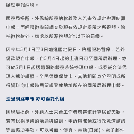
辦理申報納稅。
國稅局提醒，外僑綜所稅納稅義務人若未依規定辦理結算
申報，而經稽徵機關調查發現有依規定課稅之所得額，除
補徵稅款外，應處以所漏稅額3倍以下的罰鍰。
因今年5月1日至3日適逢國定假日，臨櫃服務暫停，若外
僑欲親自申報，自5月4日起的上班日可至國稅局辦理，亦
可於5月1日起透過網路報稅系統辦理申報，或委託合法代
理人攜帶護照、全民健康保險卡、其他相關身分證明或所
得資料向申報時居留證登載地址所在的國稅局辦理申報。
透過網路申報 亦可委託代辦
國稅局提醒，外籍人士來台工作者應審慎計算居留天數，
若有稅捐爭議的溝通與協調、申訴與陳情或行政救濟諮詢
等需協助事項，可以書面、傳真、電話(口頭)、電子郵件