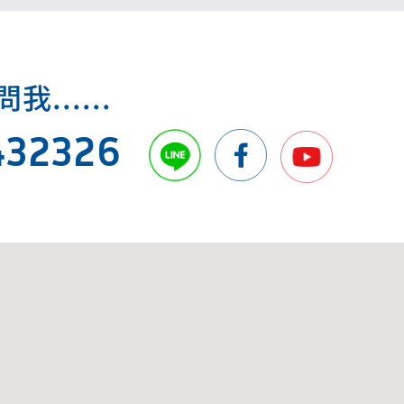
.....
432326