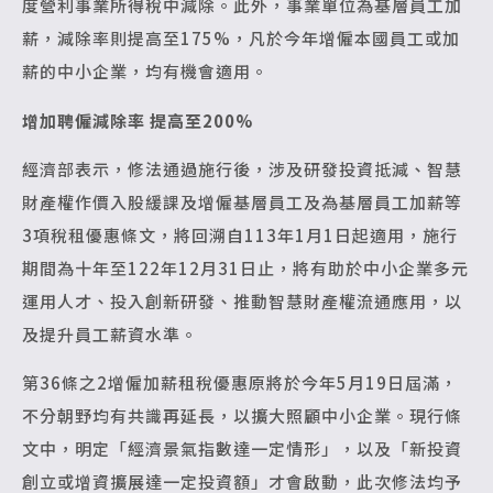
度營利事業所得稅中減除。此外，事業單位為基層員工加
薪，減除率則提高至175%，凡於今年增僱本國員工或加
薪的中小企業，均有機會適用。
增加聘僱減除率 提高至200%
經濟部表示，修法通過施行後，涉及研發投資抵減、智慧
財產權作價入股緩課及增僱基層員工及為基層員工加薪等
3項稅租優惠條文，將回溯自113年1月1日起適用，施行
期間為十年至122年12月31日止，將有助於中小企業多元
運用人才、投入創新研發、推動智慧財產權流通應用，以
及提升員工薪資水準。
第36條之2增僱加薪租稅優惠原將於今年5月19日屆滿，
不分朝野均有共識再延長，以擴大照顧中小企業。現行條
文中，明定「經濟景氣指數達一定情形」，以及「新投資
創立或增資擴展達一定投資額」才會啟動，此次修法均予