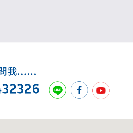
.....
432326