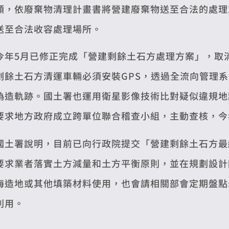
類，依廢棄物清理計畫書將營建廢棄物送至合法的處理
送至合法收容處理場所。
今年5月已修正完成「營建剩餘土石方處理方案」，取
剩餘土石方清運車輛必須安裝GPS，透過全流向管理
偽造軌跡。國土署也運用衛星影像技術比對疑似違規地
要求地方政府成立跨單位聯合稽查小組，主動查核，今年至
國土署說明，目前已向行政院提交「營建剩餘土石方最
要求業者落實土方減量和土方平衡原則，並在規劃設計
海造地或其他填築材料使用，也會請相關部會定期盤點
利用。