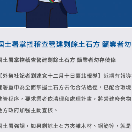
國土署掌控稽查營建剩餘土石方 籲業者
國土署掌控稽查營建剩餘土石方 籲業者勿存僥倖
【外勞社記者劉達寬十二月十日臺北報導】
近期有報導
理署重申為全面掌握土石方去化合法途徑，已配合環境
建管程序，要求業者依清理和處理計畫，將營建廢棄物
地方政府加強主動查核。
國土署強調，如果剩餘土石方夾雜木材、鋼筋等，就是