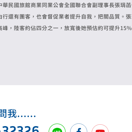
中華民國旅館商業同業公會全國聯合會副理事長張琄菡
由行還有團客，也會督促業者提升自我，把關品質。張琄
高峰，陸客約佔四分之一，放寬後她預估約可提升15
.....
432326