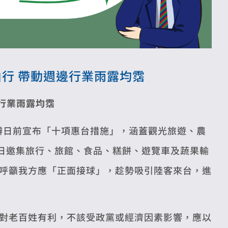
由行 帶動週邊行業雨露均霑
行業雨露均霑
辦日前宣布「十項惠台措施」，涵蓋觀光旅遊、農
0日邀集旅行、旅館、食品、糕餅、遊覽車及蔬果輸
呼籲我方應「正面接球」，趁勢吸引陸客來台，進
對老百姓有利，不該受政黨或經濟因素影響，應以