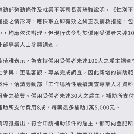
勞動部勞動條件及就業平等司長黃琦雅說明，《性別平
騷擾之情形時，應採取立即有效之糾正及補救措施，包
小，均應依法辦理，但現行法令對於僱用受僱者未達1
外部專業人士參與調查。
黃琦雅表示，為支持僱用受僱者未達100人之雇主調
士參與，更能客觀、專業完成調查，因此新增的補助範圍
案件，洽請勞動部「工作場所性騷擾調查專業人才資料
報告之稿費。僱用受僱者未達30人之雇主，補助所支付
補助所支付費用8成，每案最多補助1萬5,000元。
黃琦雅指出，符合申請補助條件的雇主，都可向登記所