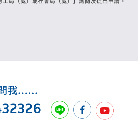
勞工局（處）或社會局（處）】詢問及提出申請。
.....
432326