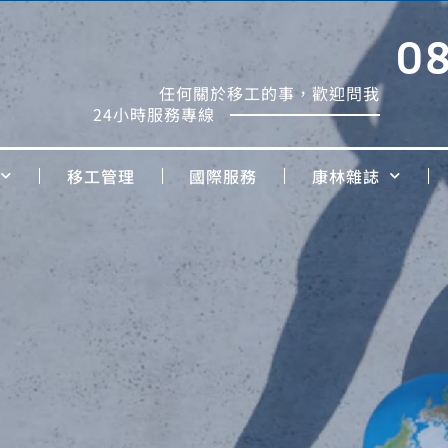
0
任何關於移工的事，歡迎問我
24小時服務專線
移工管理
國際服務
康林雜誌