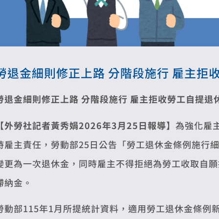
勞退金細則修正上路 分階段施行 雇主拒
勞退金細則修正上路 分階段施行
雇主拒收勞工自提退
【外勞社記者黃秀娟2026年3月25日報導】
為強化雇
時雇主責任，勞動部25日公告「勞工退休金條例施行
變更為一次退休金，同時雇主不得拒絕為勞工收取自願提
滯納金。
勞動部115年1月所提統計資料，適用勞工退休金條例