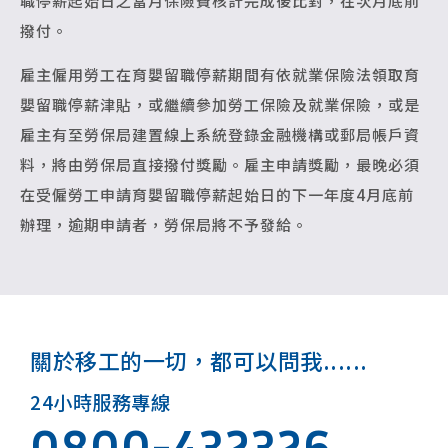
職停薪起始日之當月保險費核計完成後比對，在次月底前
撥付。
雇主僱用勞工在育嬰留職停薪期間有依就業保險法領取育
嬰留職停薪津貼，或繼續參加勞工保險及就業保險，或是
雇主有至勞保局建置線上系統登錄金融機構或郵局帳戶資
料，將由勞保局直接撥付獎勵。雇主申請獎勵，最晚必須
在受僱勞工申請育嬰留職停薪起始日的下一年度4月底前
辦理，逾期申請者，勞保局將不予發給。
關於移工的一切，都可以問我......
24小時服務專線
0800-432326