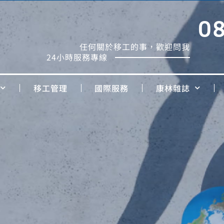
0
任何關於移工的事，歡迎問我
24小時服務專線
移工管理
國際服務
康林雜誌