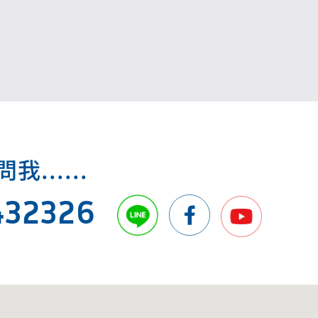
.....
432326