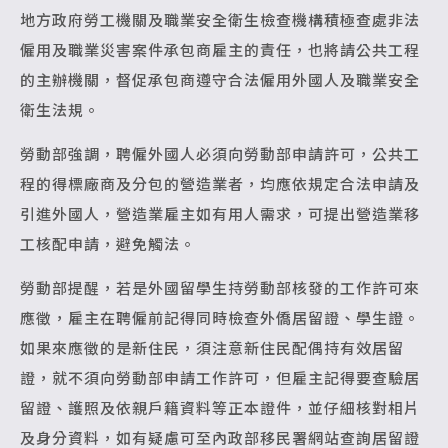
地方政府勞工機關及職業安全衛生檢查機構積極查處非法
僱用及職業災害案件承包商雇主的責任，也將請公共工程
的主辦機關，督促承包商遵守合法僱用外國人及職業安全
衛生法規。
勞動部強調，聘僱外國人必須向勞動部申請許可，公共工
程的得標廠商及分包的營造業者，均應依規定合法申請及
引進外國人，營造業雇主如有用人需求，可提出營造業移
工核配申請，避免觸法。
勞動部提醒，若是外國留學生持勞動部核發的工作許可來
應徵，雇主在聘僱前記得同時檢查外僑居留證、學生證。
如果來應徵的是新住民，須注意新住民配偶持有效居留
證，就不須向勞動部申請工作許可，但雇主記得要查驗居
留證、護照及依親戶籍資料等正本證件，並仔細核對相片
及身分資料，如有疑慮可至內政部移民署網站查詢居留證