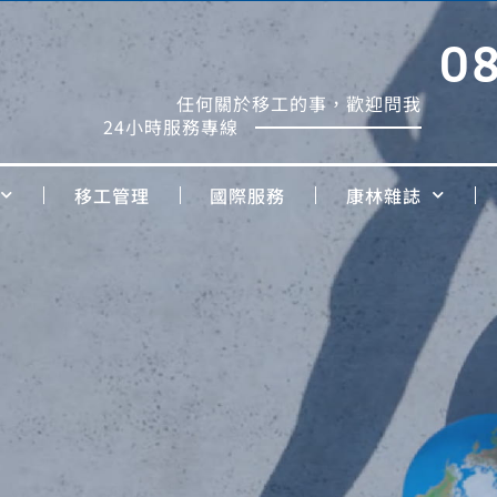
0
任何關於移工的事，歡迎問我
24小時服務專線
移工管理
國際服務
康林雜誌