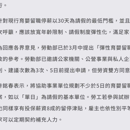
行。
針對現行育嬰留職停薪以30天為請假的最低門檻，並
次呼籲，應該放寬年齡限制、請假制度彈性化，滿足家
為回應各界意見，勞動部已於3月中提出「彈性育嬰留
政的參考。勞動部已邀請公家機關、公營事業與私人企
則、建議次數為3次、5日前提出申請，但勞資雙方同
許銘春表示，將協助事業單位規劃不少於5日的育嬰留
案，如以「單日」為請假的基本單位。勞工若參與試辦
也同樣享有投保薪資8成的留停津貼，雇主也依性別平
求可以定期契約補充人力。