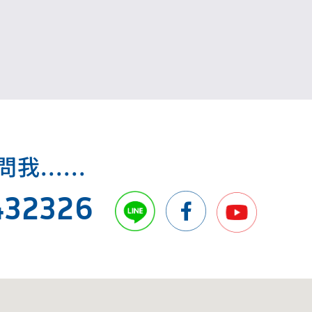
.....
432326