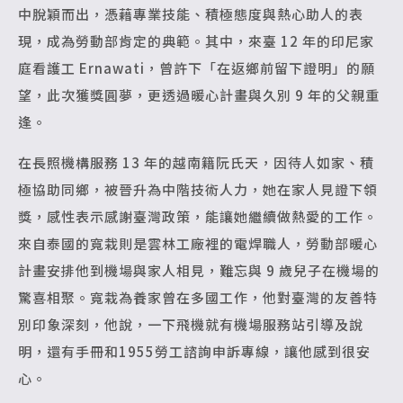
中脫穎而出，憑藉專業技能、積極態度與熱心助人的表
現，成為勞動部肯定的典範。其中，來臺 12 年的印尼家
庭看護工 Ernawati，曾許下「在返鄉前留下證明」的願
望，此次獲獎圓夢，更透過暖心計畫與久別 9 年的父親重
逢。
在長照機構服務 13 年的越南籍阮氏天，因待人如家、積
極協助同鄉，被晉升為中階技術人力，她在家人見證下領
獎，感性表示感謝臺灣政策，能讓她繼續做熱愛的工作。
來自泰國的寬栽則是雲林工廠裡的電焊職人，勞動部暖心
計畫安排他到機場與家人相見，難忘與 9 歲兒子在機場的
驚喜相聚。寬栽為養家曾在多國工作，他對臺灣的友善特
別印象深刻，他說，一下飛機就有機場服務站引導及說
明，還有手冊和1955勞工諮詢申訴專線，讓他感到很安
心。