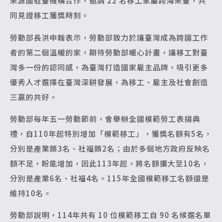
來源國駐臺機構合作，邀請 22 名移工家屬跨海來臺，共
同見證移工獲獎時刻。
勞動部長洪申翰表示，勞動部致力於讓臺灣成為跨國工作
者的第二個溫暖的家，期待勞動部暖心計畫，讓移工對臺
灣多一份的認同感，為臺灣打造國家雇主品牌，吸引更多
優秀人才選擇在臺灣深耕發展，為移工、雇主及社會創造
三贏的共好。
勞動部每年五一勞動節前，會舉辦全國模範勞工表揚典
禮，自110年起特別增加「模範移工」，獲獎名額有5名，
分別是產業類3名、社福類2名；由於多個地方政府反映名
額不足，盼能增加，因此113年起，將名額擴大至10名，
分別是產業6名、社福4名。115年全國模範移工名額還是
維持10名。
勞動部說明，114年共有 10 位模範移工自 90 名候選名單