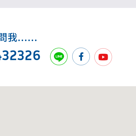
.....
432326