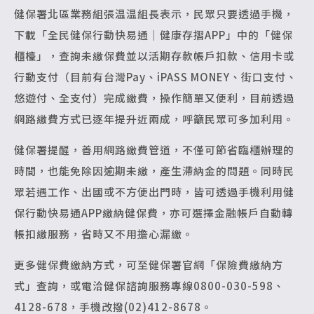
健保署北區業務組張温温組長表示，民眾只要透過手機，
下載「全民健保行動快易通｜健康存摺APP」中的「健保
櫃檯」，查詢未繳保費並以活期存款帳戶扣款、信用卡或
行動支付（目前有台灣Pay、iPASS MONEY、街口支付、
悠遊付、全支付）完成繳費，操作簡單又便利，目前透過
網路繳費方式已逐年提升近兩成，呼籲民眾可多加利用。
健保署提醒，善用網路繳費管道，不僅可節省臨櫃辦理的
時間，也能免除因逾期未繳，產生滯納金的問題。同時民
眾若遇工作、出國或不方便出門時，皆可透過手機利用健
保行動快易通APP繳納健保費，亦可選擇金融帳戶自動轉
帳扣繳服務，省時又不用擔心漏繳。
更多健保費繳納方式，可至健保署官網「保險費繳納方
式」查詢，或電洽健保諮詢服務專線0800-030-598、
4128-678，手機改撥(02)412-8678。