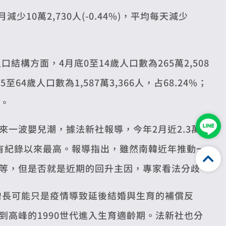
減少10萬2,730人(-0.44%)，平均每天減少
人口結構方面，4月底0至14歲人口數為265萬2,508
4歲人口數為1,587萬3,366人，占68.24%；
%。
一波嬰兒潮，據法新社報導，今年2月近2.3萬
自有紀錄以來最高。報導指出，雖然南韓近年推動一
等，但是否就是近期的回升主因，專家看法分歧。
增長可能只是疫情導致延後結婚與生育的補償反
高峰的1990世代進入生育適齡期。法新社也分