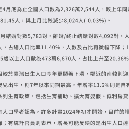
至4月底為止全國人口數為2,326萬2,544人，較上年同月
281.45人，與上月比較減少8,024人(-0.03%)。
4月結婚對數5,783對，離婚/終止結婚對數4,092對。
人，占總人口比率11.40%，人數及占比再微幅下降；15至6
65歲以上人口數為473萬6,670人，占比上升至20.36
相較於臺灣出生人口今年更顯著下滑，鄰近的南韓則迎來
嬰兒出生，創7年以來同期最高，年增率13.6%則是
系列生育政策，包括生育補助、擴大育嬰假、低利房貸
有人口學者認為，許多計畫2024年初才開始，目前的
彈；有統計官員則表示，增長可能反映的是出生人口達到