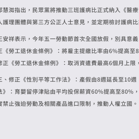
邱慧洳指出，民眾黨將推動三班護病比正式納入《醫療
入護理團體與第三方公正人士意見，並定期檢討護病比
王安祥表示，今年五一勞動節首次全國放假，別具意義
正《勞工退休金條例》：將雇主提繳比率由6%提高至
修正《勞工退休金條例》：取消資遣費最高6個月上限
三、修正《性別平等工作法》：產假由8週延長至10
法》：育嬰留停津貼由平均投保薪資60%提高至80%
實禁止強迫勞動及相關產品進口限制，推動人權立國。