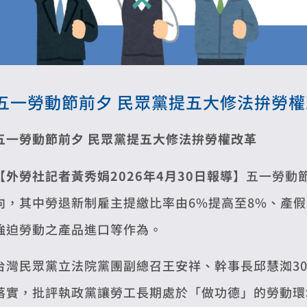
五一勞動節前夕 民眾黨提五大修法拚勞權
五一勞動節前夕 民眾黨提五大修法拚勞權改革
【外勞社記者黃秀娟2026年4月30日報導】
五一勞動
向，其中勞退新制雇主提繳比率由6%提高至8%、產假
強迫勞動之產品進口等作為。
台灣民眾黨立法院黨團副總召王安祥、幹事長邱慧洳3
落實，批評執政黨讓勞工長期處於「做功德」的勞動環