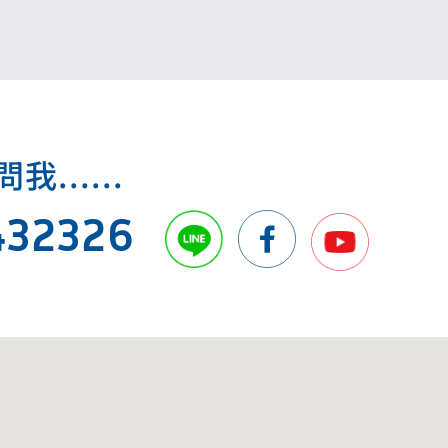
.....
432326