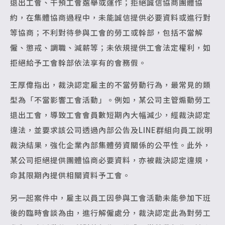
退出工會、干預工會選舉或運作；拒絕誠信協商團體協
約，在集體協商過程中，未能誠信提供必要資料或進行對
等協商；不利對待參與工會的勞工或幹部，包括不當解
僱、懲戒、調職、減薪等；未依規提供工會法定權利，如
拒絕給予工會幹部依法享有的會務假。
王厚偉指出，裁決認定雇主的不當勞動行為，最常見的類
型為「不當影響工會活動」。例如，某公司主管煽動勞工
退出工會，導致工會會員數短期內大幅減少，經裁決認定
違法，並要求該公司透過內部公告及LINE群組向員工說明
裁決結果，強化企業內部集體勞資關係的公平性。此外，
某公司拒絕提供團體協商必要資料，亦被裁決認定違規，
命其限期內提供相關資料予工會。
另一起案件中，雇主以員工因參與工會活動未能參加下班
後的臨時會談為由，進行解僱處分，裁決認定此為對勞工