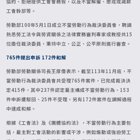
協約、拒絕提供工會會務假，以及不當解僱、懲戒或減薪
工會幹部等。
勞動部100年5月1日成立不當勞動行為裁決委員會，聘請
熟悉勞工法令與勞資關係之法律實務審判專家或教授共15
位擔任裁決委員，秉持中立、公正、公平原則進行審查。
765
件提出申訴 172件和解
勞動部勞動關係司長王厚偉表示，截至113年11月底，不
當勞動行為裁決委員會共受理765件案件，已完成裁決決
定415件，其中237件認定雇主構成不當勞動行為、153
件申訴遭駁回、25件不受理，另有172件案件在調解過程
中達成和解。
根據《工會法》及《團體協約法》，不當勞動行為主要包
括，雇主對工會活動的影響或干涉，例如煽動或強迫勞工