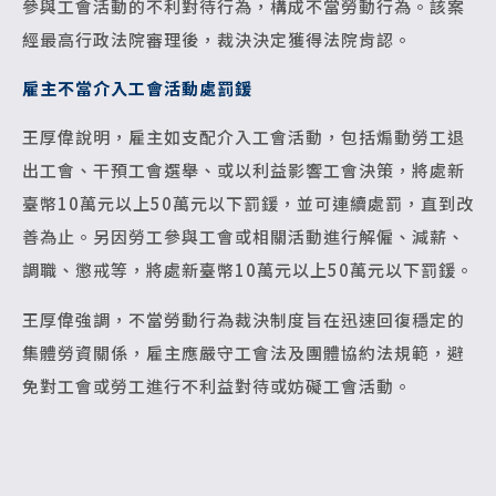
參與工會活動的不利對待行為，構成不當勞動行為。該案
經最高行政法院審理後，裁決決定獲得法院肯認。
雇主不當介入工會活動處罰鍰
王厚偉說明，雇主如支配介入工會活動，包括煽動勞工退
出工會、干預工會選舉、或以利益影響工會決策，將處新
臺幣10萬元以上50萬元以下罰鍰，並可連續處罰，直到改
善為止。另因勞工參與工會或相關活動進行解僱、減薪、
調職、懲戒等，將處新臺幣10萬元以上50萬元以下罰鍰。
王厚偉強調，不當勞動行為裁決制度旨在迅速回復穩定的
集體勞資關係，雇主應嚴守工會法及團體協約法規範，避
免對工會或勞工進行不利益對待或妨礙工會活動。