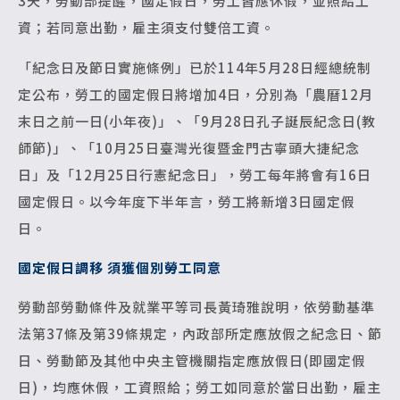
3天，勞動部提醒，國定假日，勞工皆應休假，並照給工
資；若同意出勤，雇主須支付雙倍工資。
「紀念日及節日實施條例」已於114年5月28日經總統制
定公布，勞工的國定假日將增加4日，分別為「農曆12月
末日之前一日(小年夜)」、「9月28日孔子誕辰紀念日(教
師節)」、「10月25日臺灣光復暨金門古寧頭大捷紀念
日」及「12月25日行憲紀念日」，勞工每年將會有16日
國定假日。以今年度下半年言，勞工將新增3日國定假
日。
國定假日調移 須獲個別勞工同意
勞動部勞動條件及就業平等司長黃琦雅說明，依勞動基準
法第37條及第39條規定，內政部所定應放假之紀念日、節
日、勞動節及其他中央主管機關指定應放假日(即國定假
日)，均應休假，工資照給；勞工如同意於當日出勤，雇主