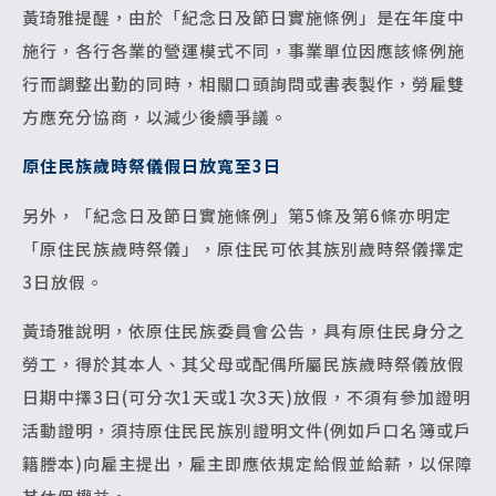
黃琦雅提醒，由於「紀念日及節日實施條例」是在年度中
施行，各行各業的營運模式不同，事業單位因應該條例施
行而調整出勤的同時，相關口頭詢問或書表製作，勞雇雙
方應充分協商，以減少後續爭議。
原住民族歲時祭儀假日放寬至3日
另外，「紀念日及節日實施條例」第5條及第6條亦明定
「原住民族歲時祭儀」，原住民可依其族別歲時祭儀擇定
3日放假。
黃琦雅說明，依原住民族委員會公告，具有原住民身分之
勞工，得於其本人、其父母或配偶所屬民族歲時祭儀放假
日期中擇3日(可分次1天或1次3天)放假，不須有參加證明
活動證明，須持原住民民族別證明文件(例如戶口名簿或戶
籍謄本)向雇主提出，雇主即應依規定給假並給薪，以保障