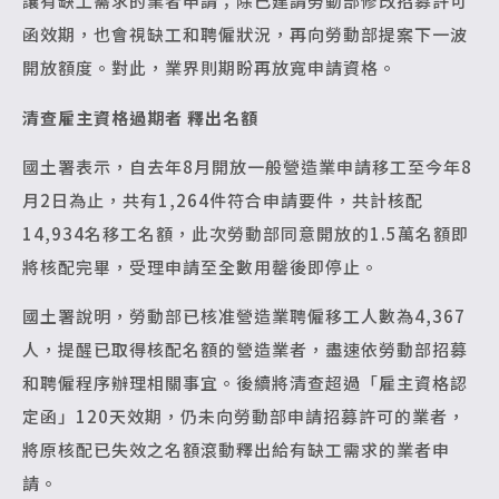
讓有缺工需求的業者申請；除已建請勞動部修改招募許可
函效期，也會視缺工和聘僱狀況，再向勞動部提案下一波
開放額度。對此，業界則期盼再放寬申請資格。
清查雇主資格過期者 釋出名額
國土署表示，自去年8月開放一般營造業申請移工至今年8
月2日為止，共有1,264件符合申請要件，共計核配
14,934名移工名額，此次勞動部同意開放的1.5萬名額即
將核配完畢，受理申請至全數用罄後即停止。
國土署說明，勞動部已核准營造業聘僱移工人數為4,367
人，提醒已取得核配名額的營造業者，盡速依勞動部招募
和聘僱程序辦理相關事宜。後續將清查超過「雇主資格認
定函」120天效期，仍未向勞動部申請招募許可的業者，
將原核配已失效之名額滾動釋出給有缺工需求的業者申
請。