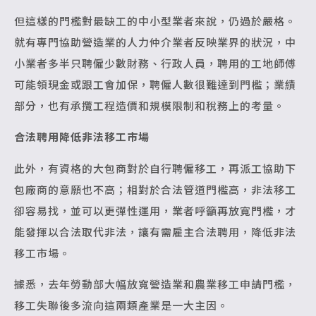
但這樣的門檻對最缺工的中小型業者來說，仍過於嚴格。
就有專門協助營造業的人力仲介業者反映業界的狀況，中
小業者多半只聘僱少數財務、行政人員，聘用的工地師傅
可能領現金或跟工會加保，聘僱人數很難達到門檻；業績
部分，也有承攬工程造價和規模限制和稅務上的考量。
合法聘用降低非法移工市場
此外，有資格的大包商對於自行聘僱移工，再派工協助下
包廠商的意願也不高；相對於合法管道門檻高，非法移工
卻容易找，並可以更彈性運用，業者呼籲再放寬門檻，才
能發揮以合法取代非法，讓有需雇主合法聘用，降低非法
移工市場。
據悉，去年勞動部大幅放寬營造業和農業移工申請門檻，
移工失聯後多流向這兩類產業是一大主因。