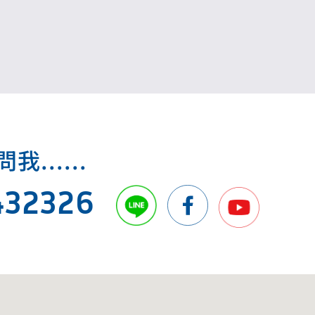
.....
432326