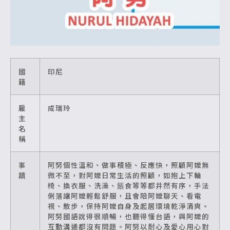
國
印尼
籍
雇
成瑞玲
主
名
稱
事
阿努個性溫和、做事積極、反應快，照顧阿嬤無
蹟
微不至，對阿嬤日常生活的照顧，如抱上下輪
椅、換衣服、洗澡、餦食等等都井然有序，手法
俐落讓阿嬤輕鬆舒服，且會陪阿嬤聊天、看電
視、散步，保持阿嬤自身及起居環境乾淨清爽。
阿努國語說得很順暢，也聽得懂台語，與阿嬤的
互動溝通都沒有問題。阿努以耐心及愛心用心對