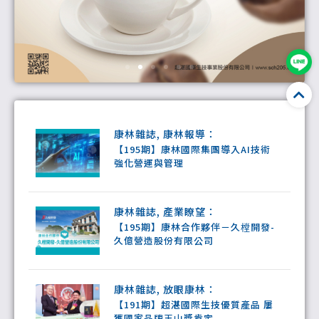
康林雜誌
,
康林報導
：
【195期】康林國際集團導入AI技術
強化營運與管理
康林雜誌
,
產業瞭望
：
【195期】康林合作夥伴－久樘開發-
久億營造股份有限公司
康林雜誌
,
放眼康林
：
【191期】超湛國際生技優質產品 屢
獲國家品牌玉山獎肯定