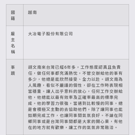
國
越南
籍
雇
大冶電子股份有限公司
主
名
稱
事
胡文南來台灣已經6年多，工作態度認真且負責
蹟
任，做任何事都充滿熱忱，不管交辦給他的事有
多少，他總是能欣然接受、全力以赴。胡文南為
人風趣，看似不嚴謹的個性，卻在工作時表現相
當穩重。讓人出乎意料的放心，任何工作交辦給
他，他總能以最有效率及正確率最高的標準完
成。他的學習力很強，當遇到比較慢的同事，總
是會積極又主動的去協助他們，除了讓同事也能
如期完成工作，也讓同事間氣氛良好。不論在同
鄉同事或是台灣同事間都是大家的開心果，有他
在的地方就有歡樂，讓工作的氣氛非常融洽。