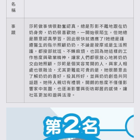
名
稱
事
莎莉做事情很勤奮認真，總是形影不離地跟在奶
蹟
奶身旁，奶奶很喜歡她。一開始很陌生，但她總
是願意認真學習，因此很快就適應了!她總是謹
遵醫生的指示照顧奶奶，不論是按摩或是生活照
護，都按部就班、不嫌麻煩，也因為她這樣的工
作態度與敬業精神，讓家人們都很放心地將奶奶
交由她照顧。莎莉是個笑容常開的人，與家人相
處也很融洽，尤其更難能可貴的是，她很願意去
了解奶奶的喜好，投其所好，並與奶奶創造共同
話題。她待人親切有禮貌，開朗的態度不僅僅影
響家中氛圍，也逐漸影響與街坊鄰居的感情，讓
社區更加和諧與活潑。