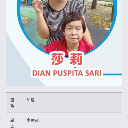
國
印尼
籍
雇
麥璿越
主