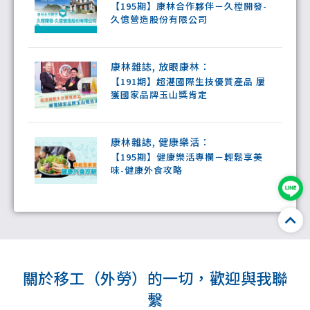
【195期】康林合作夥伴－久樘開發-
久億營造股份有限公司
康林雜誌
,
放眼康林
：
【191期】超湛國際生技優質產品 屢
獲國家品牌玉山獎肯定
康林雜誌
,
健康樂活
：
【195期】健康樂活專欄－輕鬆享美
味-健康外食攻略
關於移⼯（外勞）的⼀切，歡迎與我聯
繫