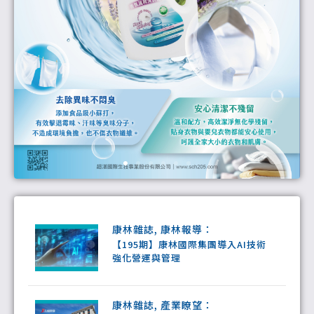
康林雜誌
,
康林報導
：
【195期】康林國際集團導入AI技術
強化營運與管理
康林雜誌
,
產業瞭望
：