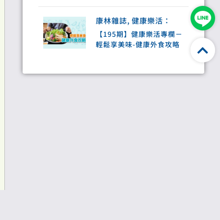
獎肯定
康林雜誌
,
健康樂活
：
【195期】健康樂活專欄－
輕鬆享美味-健康外食攻略