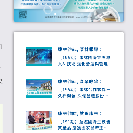
最
用
康林雜誌
,
康林報導
：
【195期】康林國際集團導
入AI技術 強化營運與管理
欖
康林雜誌
,
產業瞭望
：
果
【195期】康林合作夥伴－
久樘開發-久億營造股份有
限公司
康林雜誌
,
放眼康林
：
【191期】超湛國際生技優
質產品 屢獲國家品牌玉山