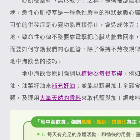
　　心肌梗塞有「無形殺手」之稱，據衛福部最新
病，急性心肌梗塞是一種急性嚴重的冠狀動脈心臟
可怕的併發症是心臟功能直接停止，會造成休克
地，致命性心律不整要靠電擊把心臟功能救回來，
而要如何守護我們的心血管，除了保持不熬夜規
地中海飲食的技巧:

　　地中海飲食原則強調以
植物為每餐基礎
，例
油、油菜籽油來
補充好油
；並能以蔬果加上全穀
類，及運用
大量天然的香料
來取代鹽與加工調味