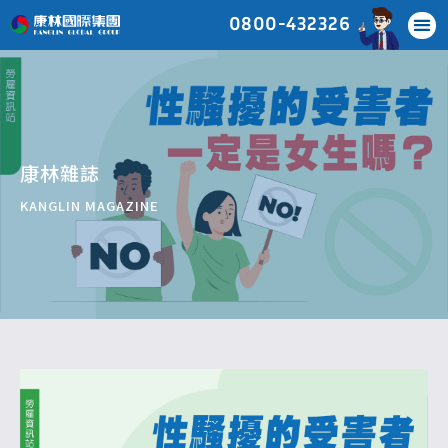
0800-432326
關於康林
服務項目
移工申請
移工管理
國際服務
康林雜誌
最新消息
常見問題
聯絡我們
康林雜誌
KANGLIN MAGAZINE