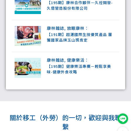
【195期】康林合作夥伴－久樘開發-
久億營造股份有限公司
康林雜誌
,
放眼康林
：
【191期】超湛國際生技優質產品 屢
獲國家品牌玉山獎肯定
康林雜誌
,
健康樂活
：
【195期】健康樂活專欄－輕鬆享美
味-健康外食攻略
關於移⼯（外勞）的⼀切，歡迎與我聯
繫