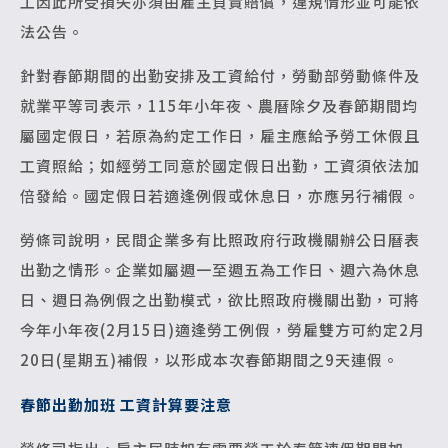
工因此所受損失亦須由雇主負責賠償，違規情形並可能依
法公告。
針對春節期間的出勤安排及工資給付，勞動部勞動條件及
就業平等司表示，115年小年夜、農曆除夕及春節期間均
屬國定假日，若原為約定工作日，雇主應給予勞工休假且
工資照給；如經勞工同意於國定假日出勤，工資須依法加
倍發給。國定假日若適逢例假或休息日，亦應另行補假。
勞條司說明，民間企業多有比照政府行政機關辦公日曆表
出勤之情形。企業如屬週一至週五為工作日、週六為休息
日、週日為例假之出勤模式，欲比照政府機關出勤，可將
今年小年夜(2月15日)適逢勞工例假，勞雇雙方可約定2月
20日(星期五)補假，以形成本次春節期間之9天連假。
春節出勤加班 工資計算要注意