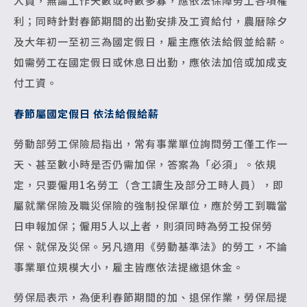
人員，無論工作天數或時數多寡，應依法保障勞工各項權
利；同時針對春節期間的出勤安排及工資給付，農曆除夕
及大年初一至初三為國定假日，雇主應依法給假並給薪。
如需勞工在國定假日或休息日出勤，應依法加倍或加成支
付工資。
春節屬國定假日 依法給假給薪
勞動部勞工保險局指出，常有事業單位詢問勞工僅工作一
天、甚至數小時是否仍需加保，答案為「必須」。依規
定，只要僱用1名勞工（含工讀生及部分工時人員），即
屬就業保險及職災保險的強制投保單位，應於勞工到職當
日申報加保；僱用5人以上者，則須同時為勞工投保勞
保、就保及災保。另凡適用《勞動基準法》的勞工，不論
事業單位規模大小，雇主皆應依法提繳退休金。
勞保局表示，為便利春節期間的加、退保作業，勞保局提