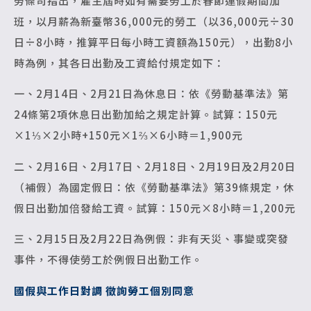
勞條司指出，雇主屆時如有需要勞工於春節連假期間加
班，以月薪為新臺幣36,000元的勞工（以36,000元÷30
日÷8小時，推算平日每小時工資額為150元），出勤8小
時為例，其各日出勤及工資給付規定如下：
一、2月14日、2月21日為休息日：依《勞動基準法》第
24條第2項休息日出勤加給之規定計算。試算：150元
×1⅓×2小時+150元×1⅔×6小時＝1,900元
二、2月16日、2月17日、2月18日、2月19日及2月20日
（補假）為國定假日：依《勞動基準法》第39條規定，休
假日出勤加倍發給工資。試算：150元×8小時＝1,200元
三、2月15日及2月22日為例假：非有天災、事變或突發
事件，不得使勞工於例假日出勤工作。
國假與工作日對調 徵詢勞工個別同意