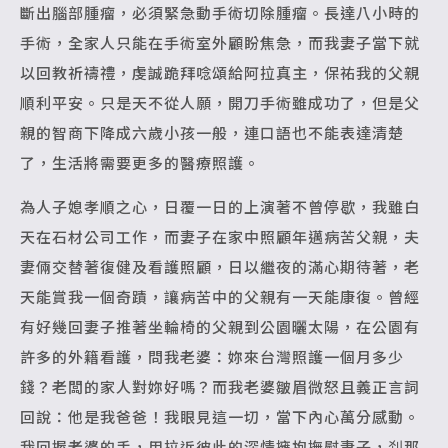
斷出腦部腫瘤，必須緊急動手術切除腫瘤。長達八小時的
手術，全家人只能在手術室外顧盼焦急，而我妻子當下就
以回教祈禱禮，虔誠跪拜唸頌給阿拉真主，保祐我的父親
順利平安。只是天不從人願，開刀手術雖成功了，但是父
親的智商下降成六歲小孩一般，連口語也不能表達清楚
了，生活將需要更多的醫療照護。
為人子媳孝順之心，日覆一日的上演著不曾停歇，我雖白
天在石材公司工作，而妻子在家中照顧年邁病苦父親，夫
妻倆交替著復健及看護照顧，日以繼夜的滿心期待著，老
天能賞我一個奇蹟，讓病苦中的父親有一天能康復。曾經
有好幾回妻子推著坐輪椅的父親到公園曬太陽，在公園有
許多的外籍看護，問我老婆：妳來台灣照護一個月多少
錢？老闆的家人對妳好嗎？而我老婆皺眉微怒且義正言詞
回說：他是我爸爸！我眼見這一切，當下內心萬分感動。
我回握老婆的手，用拉近彼此的深情擁抱撫慰妻子，刹那