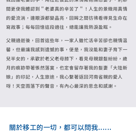
間更使我體認到＂老婆真的辛苦了＂！人生的景緻用真情
的愛流淌，連眼淚都變晶亮，回眸之間彷彿看得見生命在
寫故事；每每回憶這段過往，總能讓我熱淚盈眶。
父親過逝後，回首這些年，一家人雖忙活辛苦卻也親情温
馨，但最讓我感到遺憾的事，便是，我沒能和妻子育下一
兒半女的，承歡於老父老母膝下，看見母親銀髮紛紛，歲
月的痕跡帶著悵然落寞，也定會留存著我的髮妻「大陸新
娘」的印記，人生旅途，我心繫著返回河南省親的愛人
呀！天空雨落下的聲音，有內心最深的思念和感謝。
關於移工的一切，都可以問我......