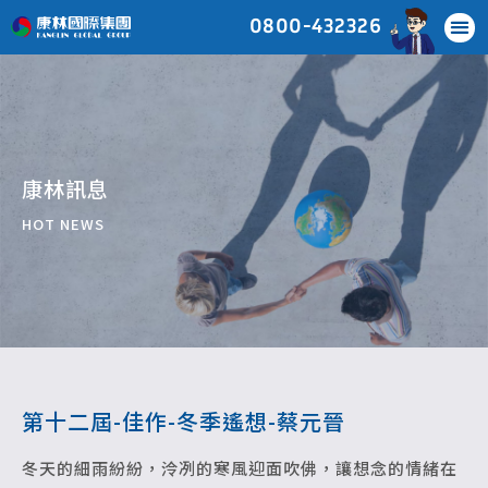
0800-432326
康林訊息
HOT NEWS
第十二屆-佳作-冬季遙想-蔡元晉
冬天的細雨紛紛，泠冽的寒風迎面吹佛，讓想念的情緒在