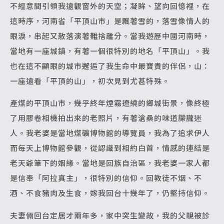
不經意間引領我遠觀窗外的天空；凝眸、望向回憶裡，在
這時序，河南省「平頂山市」是飄著雪的，落雪像情人的
眼淚，串起又散落演著難捨離分。當我遊歷中國河南時，
當地有一座城鎮，有著一個很特別的地名「平頂山」。我
也在這不顯眼的城市邂逅了我生命中最寶貴的伴侶，山：
一座遠看「平頂的山」，初次見到尤甚特殊。
產煤的平頂山市，幾乎終年煙霧遼繞的鄉城街景，像終極
了用膠卷相機拍出來的老照片，有著滄桑的味道朦朧迷
人。我老婆是當地煤礦博物館的導覽員，我為了追求伊人
而每天上博物館參觀，從認識到相約白首，情感的連結是
老天爺筆下的姻緣。當地是回族自治區，我老婆一家人都
是信奉「阿拉真主」，很特別的信仰。回教徒不烟、不
酒、不食豬肉及生食，嫁我回台十幾年了，仍堅持信仰。
夫妻倆回台定居才兩年多，家中突生變故，我的父親被診