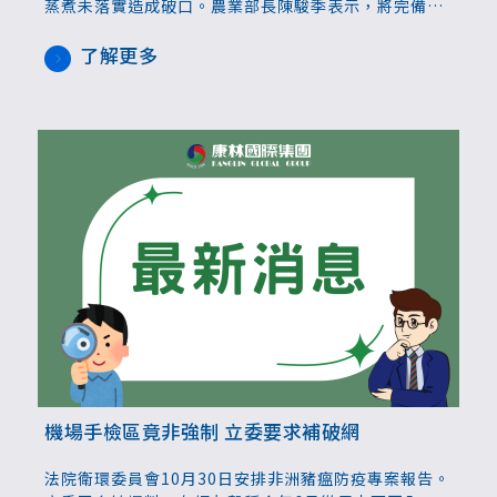
蒸煮未落實造成破口。農業部長陳駿季表示，將完備相
關法令，包括豬農、地方政府以及邊境等面向，都會重
新做檢視。環境部環境管理署未來也將建置系統，要求
了解更多
豬農設置監控設備，即時監看，若有違規將據以處分。
機場手檢區竟非強制 立委要求補破網
法院衛環委員會10月30日安排非洲豬瘟防疫專案報告。