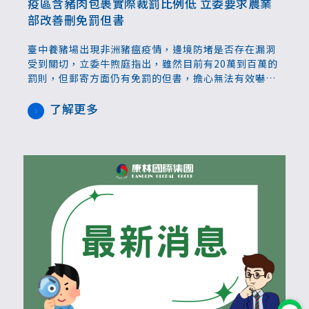
疫區含豬肉包裹實際裁罰比例低 立委要求農業
部改善刪免罰但書
臺中養豬場出現非洲豬瘟疫情，邊境防堵是否存在漏洞
受到關切，立委牛煦庭指出，雖然目前有20萬到百萬的
罰則，但郵寄方面仍有免罰的但書，擔心無法有效嚇阻
民眾的僥倖心態，要求農業部提出檢討修正方向。防檢
署表示查證上有其困難，有不足之處會著手處理。
了解更多