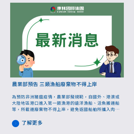
農業部預告 三類漁船廢棄物不得上岸
為預防非洲豬瘟疫情，農業部擬規範，自國外、港澳或
大陸地區港口進入第一類漁港的遠洋漁船、活魚搬運船
等，所載運廢棄物不得上岸，避免返國船舶所攜入肉品
及廚餘造成疫情破口。違反規定可處行為人或雇主最高
15萬元罰鍰。
了解更多