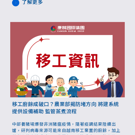
李檢驗區，所有入境者強制查驗，拒檢者由財政部關務
了解更多
署指定查驗。肉品加工廠、高風險食品業者，於年節及
重大節慶期間，將列入聯合稽查重點。
移工廚餘成破口？農業部揭防堵方向 將建系統
提供設備補助 監管蒸煮流程
中部養豬場爆發非洲豬瘟疫情，隨著疫調結果陸續出
爐，研判病毒來源可能來自越南移工棄置的廚餘，加上