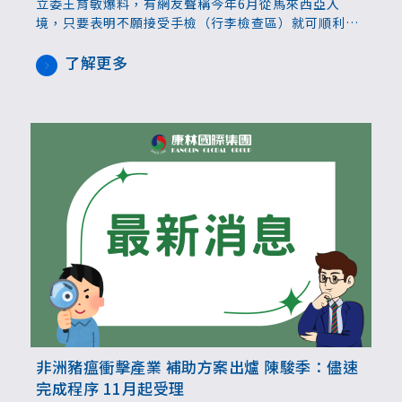
立委王育敏爆料，有網友聲稱今年6月從馬來西亞入
境，只要表明不願接受手檢（行李檢查區）就可順利通
關，還呼籲大家不要排隊當冤大頭。她表示，機場手檢
沒有強制力，是最大的漏洞，呼籲儘速補破網。
了解更多
非洲豬瘟衝擊產業 補助方案出爐 陳駿季：儘速
完成程序 11月起受理