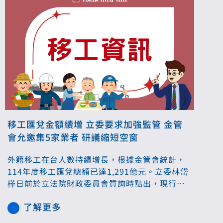
移工匯兌金額續增 立委要求加強監管 金管
會允邀集5家業者 研議縮短空窗
外籍移工在台人數持續增長，根據金管會統計，
114年度移工匯兌總額已達1,291億元。立委林岱
樺日前於立法院財政委員會質詢時點出，現行監
理機制存在致命的「24小時時差」，對此她提出
了解更多
「科技監理四箭」的具體改革方案，包括即時串
接、身份驗證、金檢透明及主動預警，且匯率及