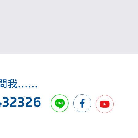
手續費必須更透明。金管會銀行局允諾，將朝此
方向研議，以即時阻斷詐騙資金，強化交易安
全，並維護移工權益。
.....
432326