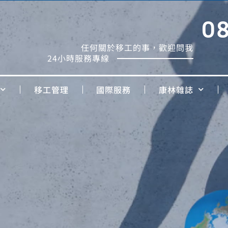
0
任何關於移工的事，歡迎問我
24小時服務專線
移工管理
國際服務
康林雜誌