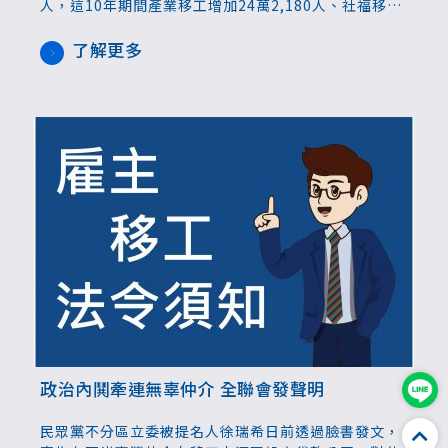
人，這10年期間產業移工增加24萬2,180人、社福移工
增加2萬9 ,453人，近期因為高齡化、少子化影響，加
上工作型態改變，疫後各產業大缺工，不只3K行業找不
了解更多
到人，連服務業也無人可找，如何運用外國人力更顯重
要。
政治內鬨牽連無辜仲介 全聯會發聲明
民眾黨不分區立委被提名人徐瑞希日前透過臉書發文，