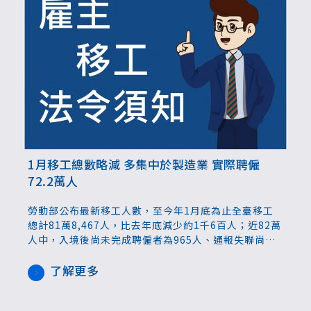
1月移工總數略減 多集中於製造業 實際聘僱
72.2萬人
勞動部公布最新移工人數，至今年1月底為止全臺移工
總計81萬8,467人，比去年底減少約1千6百人；近82萬
人中，入境後尚未完成聘僱者為965人、通報失聯尚未
出境移工為9萬5,392人，因此實際受聘僱移工為72萬
2,110人。若只以實際受聘僱人數來比較，則是比前一
了解更多
個月減少839人。