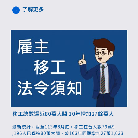
社福類移工22,243人，占整體的60.2%。監委指出中階
技術人力與藍領移工之間的權利義務轉換，以及連續居
了解更多
留年資計算等議題，勞動部應檢討。
移工總數逼近80萬大關 10年增加27餘萬人
最新統計，截至113年8月底，移工在台人數79萬9
,196人已逼進80萬大關，較103年同期增加27萬1,633